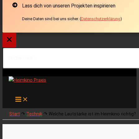
Lass dich von unseren Projekten inspirieren
Deine Daten sind bei uns sicher. (
Datenschutzerklärung
)
Suche
Zum
nach
Inhalt
...
springen
Start
↷
Technik
↷
Welche Lautstärke ist im Heimkino richtig?