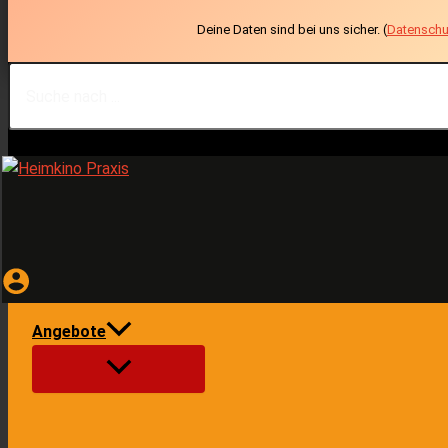
Deine Daten sind bei uns sicher. (
Datenschu
Suche
Zum
nach
Inhalt
...
springen
Angebote