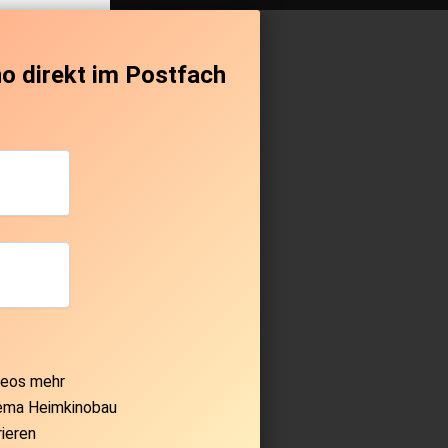
no direkt im Postfach
deos mehr
hema Heimkinobau
rieren